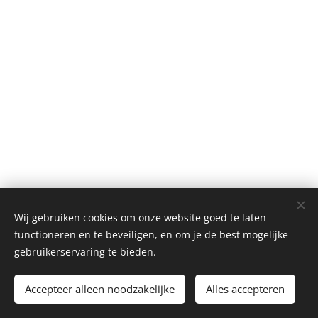
Wij gebruiken cookies om onze website goed te laten
functioneren en te beveiligen, en om je de best mogelijke
gebruikerservaring te bieden.
Vereniging Dorpsbelangen Mensingeweer
/
dorpsbelangenmensingeweer@outlook.com
Accepteer alleen noodzakelijke
Alles accepteren
Mogelijk gemaakt door
Webnode
Cookies